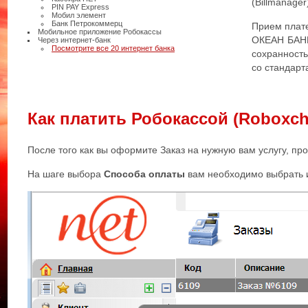
(Billmanage
PIN PAY Express
Мобил элемент
Банк Петрокоммерц
Прием плат
Мобильное приложение Робокассы
ОКЕАН БАНК
Через интернет-банк
Посмотрите все 20 интернет банка
сохранность
со стандарт
Как платить Робокассой (Roboxc
После того как вы оформите Заказ на нужную вам услугу, пр
На шаге выбора
Способа оплаты
вам необходимо выбрать 