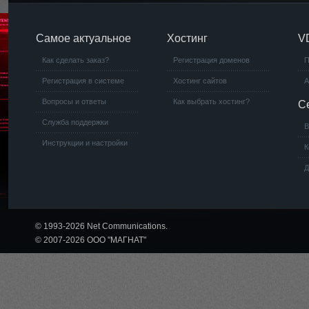
Самое актуальное
Хостинг
V
Как сделать заказ?
Регистрация доменов
П
Регистрация в системе
Хостинг сайтов
А
Вопросы и ответы
Как выбрать хостинг?
С
Служба поддержки
В
Инструкции и настройки
К
Д
© 1993-2026 Net Communications.
© 2007-2026 ООО "МАГНАТ"