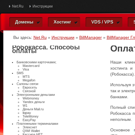
Net.Ru
Инструкции
Домены
Хостинг
VDS / VPS
Вы здесь:
Net.Ru
»
Инструкции
»
BillManager
»
BillManager Г
Робокасса. Способы
Опла
оплаты
Наши клиен
Банковскими карточками;
Mastercard
хостинга и
Visa
SMS
(Робокасса).
MTS
Megafon
Салоны связи
Используя э
Евросеть
так и элект
Связной
Электронными деньгами
банками.
Webmoney
Yandex.деньги
W1
Полный спи
Деньги Mail.ru
liqpay
Робокасса 
TeleMoney
неполным.
EasyPay
Платежными терминалами
Элекснет
Основное 
QIWI Wallet
Кассира НЕТ