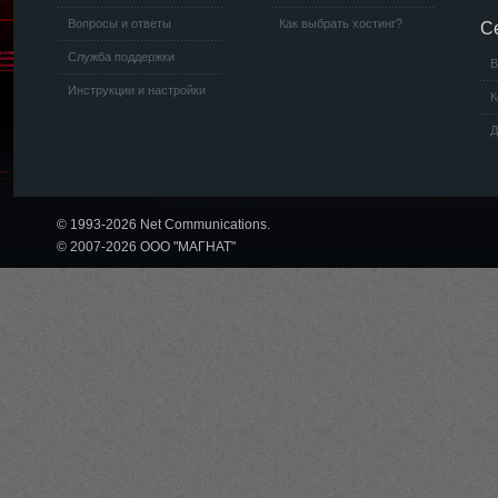
Вопросы и ответы
Как выбрать хостинг?
С
Служба поддержки
В
Инструкции и настройки
К
Д
© 1993-2026 Net Communications.
© 2007-2026 ООО "МАГНАТ"