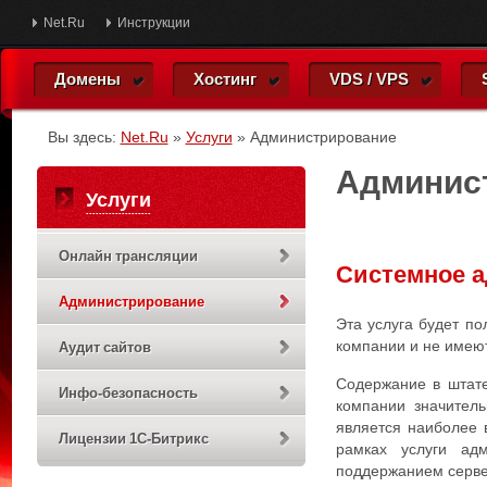
Net.Ru
Инструкции
Домены
Хостинг
VDS / VPS
Вы здесь:
Net.Ru
»
Услуги
»
Администрирование
Админис
Услуги
Онлайн трансляции
Системное а
Администрирование
Эта услуга будет п
компании и не имеют
Аудит сайтов
Содержание в штате
Инфо-безопасность
компании значитель
является наиболее 
Лицензии 1С-Битрикс
рамках услуги ад
поддержанием сервер