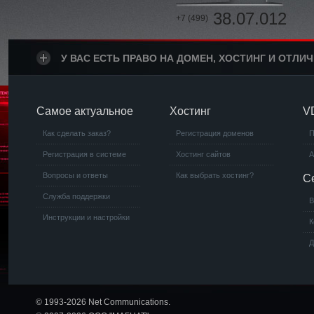
38.07.012
+7 (499)
У ВАС ЕСТЬ ПРАВО НА ДОМЕН, ХОСТИНГ И ОТЛИ
Самое актуальное
Хостинг
V
Как сделать заказ?
Регистрация доменов
П
Регистрация в системе
Хостинг сайтов
А
Вопросы и ответы
Как выбрать хостинг?
С
Служба поддержки
В
Инструкции и настройки
К
Д
© 1993-2026 Net Communications.