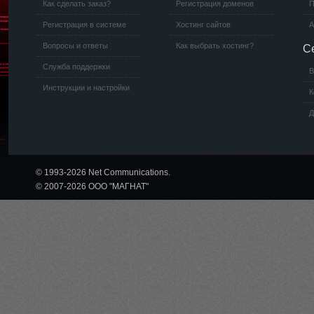
Как сделать заказ?
Регистрация доменов
П
Регистрация в системе
Хостинг сайтов
А
Вопросы и ответы
Как выбрать хостинг?
С
Служба поддержки
В
Инструкции и настройки
К
Д
© 1993-2026 Net Communications.
© 2007-2026 ООО "МАГНАТ"