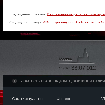
Предыдущая страница:
Восстановление доступа к личному к
Следущая страница:
VEManager недорогой vds хостинг от N
38.07.012
+7 (499)
У ВАС ЕСТЬ ПРАВО НА ДОМЕН, ХОСТИНГ И ОТЛИ
Самое актуальное
Хостинг
V