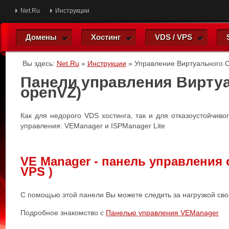
Net.Ru
Инструкции
Домены
Хостинг
VDS / VPS
Вы здесь:
Net.Ru
»
Инструкции
»
Управление Виртуального 
Панели управления Виртуа
openVZ)
Как для недорого VDS хостинга, так и для отказоустойчи
управления: VEManager и ISPManager Lite
VЕ Manager - панель управления 
VPS )
С помощью этой панели Вы можете следить за нагрузкой сво
Подробное знакомство с
Панелью управления VEManager