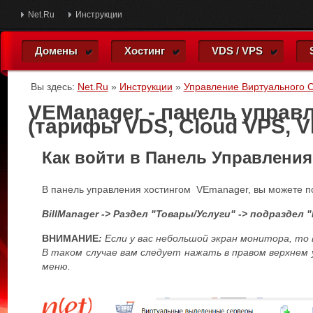
Net.Ru
Инструкции
Домены
Хостинг
VDS / VPS
Вы здесь:
Net.Ru
»
Инструкции
»
Управление Виртуального 
VEManager - панель управ
(тарифы VDS, Cloud VPS, V
Как войти в Панель Управлени
В панель управления хостингом VEmanager, вы можете по
BillManager -> Раздел "Товары/Услуги" -> подраздел
ВНИМАНИЕ
:
Если у вас небольшой экран монитора, то 
В таком случае вам следует нажать в правом верхнем 
меню.