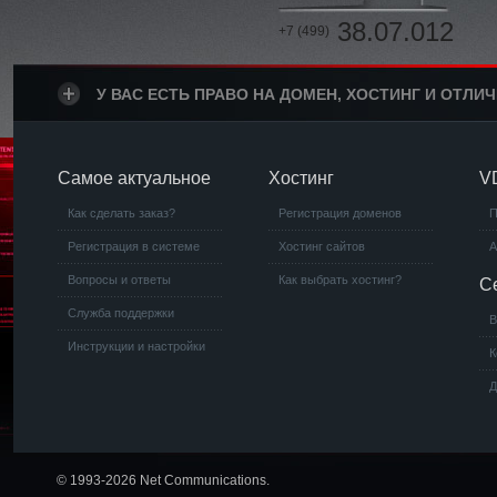
38.07.012
+7 (499)
У ВАС ЕСТЬ ПРАВО НА ДОМЕН, ХОСТИНГ И ОТЛИ
Самое актуальное
Хостинг
V
Как сделать заказ?
Регистрация доменов
П
Регистрация в системе
Хостинг сайтов
А
Вопросы и ответы
Как выбрать хостинг?
С
Служба поддержки
В
Инструкции и настройки
К
Д
© 1993-2026 Net Communications.