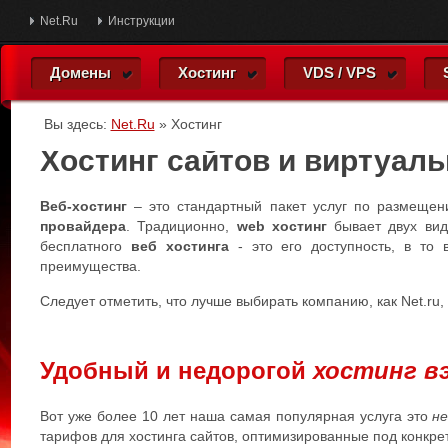
Net.Ru
Инструкции
Домены
Хостинг
VDS / VPS
Вы здесь:
Net.Ru
»
Хостинг
Хостинг сайтов и виртуал
Веб-хостинг
– это стандартный пакет услуг по размещен
провайдера
. Традиционно,
web хостинг
бывает двух ви
бесплатного
веб хостинга
- это его доступность, в то
преимущества.
Следует отметить, что лучше выбирать компанию, как Net.ru,
Удобный и недорогой
хостинг вэ
Вот уже более 10 лет наша самая популярная услуга это
не
тарифов для хостинга сайтов, оптимизированные под конкре