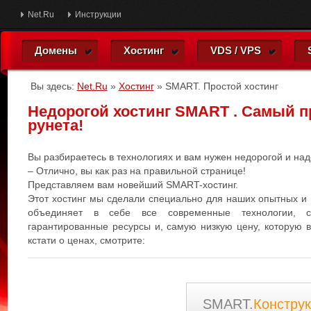
Net.Ru
Инструкции
Домены
Хостинг
VDS / VPS
Вы здесь:
Net.Ru
»
Хостинг
»
SMART. Простой хостинг
Недорогой хостинг SMART . Самый п
рунета!
Вы разбираетесь в технологиях и вам нужен недорогой и на
– Отлично, вы как раз на правильной странице!
Представляем вам новейший SMART-хостинг.
Этот хостинг мы сделали специально для наших опытных и 
объединяет в себе все современные технологии, са
гарантированные ресурсы и, самую низкую цену, которую в
кстати о ценах, смотрите:
SMART.
Конструк