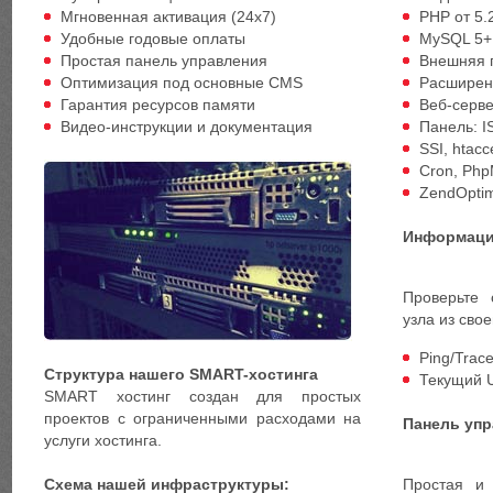
Мгновенная активация (24х7)
PHP от 5.2
Удобные годовые оплаты
MySQL 5+
Простая панель управления
Внешняя 
Оптимизация под основные CMS
Расширен
Гарантия ресурсов памяти
Веб-серве
Видео-инструкции и документация
Панель: I
SSI, htacc
Cron, Ph
ZendOptim
Информаци
Проверьте 
узла из свое
Ping/Trace
Структура нашего SMART-хостинга
Текущий 
SMART хостинг создан для простых
проектов с ограниченными расходами на
Панель уп
услуги хостинга.
Схема нашей инфраструктуры:
Простая и