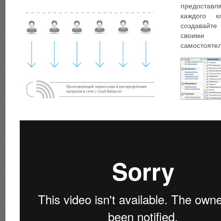
предоставл
каждого к
создавайте
своими 
самостоятел